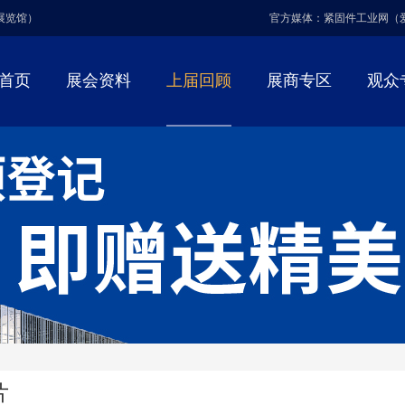
博展览馆）
官方媒体：紧固件工业网（
首页
展会资料
上届回顾
展商专区
观众
片