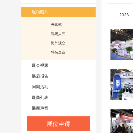
现场照片
2026
开幕式
现场人气
海外观众
特装企业
展会视频
展后报告
同期活动
展商列表
展商声音
展位申请