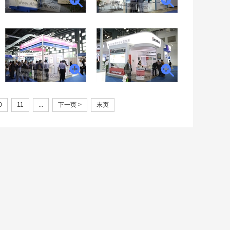
0
11
...
下一页 >
末页