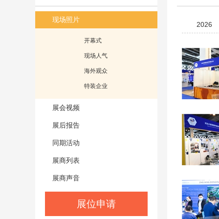
现场照片
2026
开幕式
现场人气
海外观众
特装企业
展会视频
展后报告
同期活动
展商列表
展商声音
展位申请