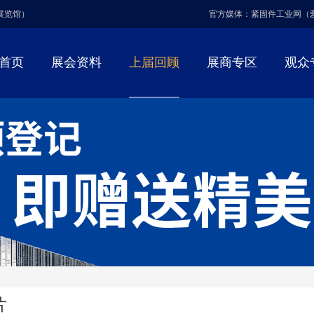
博展览馆）
官方媒体：紧固件工业网（
首页
展会资料
上届回顾
展商专区
观众
片