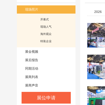
现场照片
2026
开幕式
现场人气
海外观众
特装企业
展会视频
展后报告
同期活动
展商列表
展商声音
展位申请