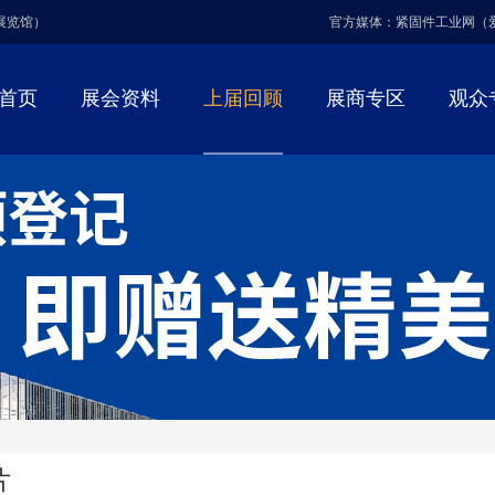
博展览馆）
官方媒体：紧固件工业网（
首页
展会资料
上届回顾
展商专区
观众
片