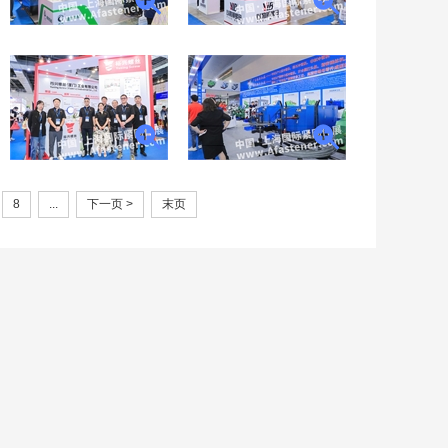
8
...
下一页 >
末页