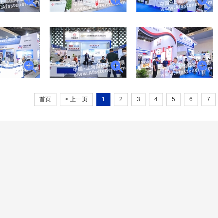
首页
< 上一页
1
2
3
4
5
6
7