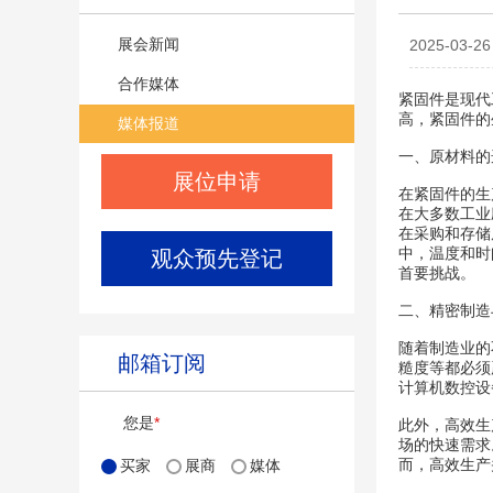
展会新闻
2025-03
合作媒体
紧固件是现代
高，紧固件的
媒体报道
一、原材料的
展位申请
在紧固件的生
在大多数工业
在采购和存储
中，温度和时
观众预先登记
首要挑战。
二、精密制造
随着制造业的
邮箱订阅
糙度等都必须
计算机数控设
您是
*
此外，高效生
场的快速需求
而，高效生产
买家
展商
媒体