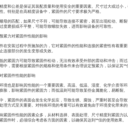
精度和公差是保证其装配质量和使用安全的重要因素。尺寸过大或过小，
性。特别是在高精度设备中，紧固件的尺寸要求极为严格。
螺母的匹配，如果尺寸不符，可能导致连接不紧密，甚至出现松动、断裂
过度磨损或不平整，可能导致螺纹失效，进而影响设备的可靠性。
预紧力对紧固件性能的影响
件在安装过程中所施加的力，它对紧固件的性能和连接的紧密性有着重要
止连接部分的发生变形或失效。
低的紧固力可能导致紧固件松动，无法有效承受外部的震动和冲击；而过
用中，需要根据紧固件的规格和使用条件来合理设定预紧力，以保证其**
对紧固件性能的影响
环境也是影响其性能的一个重要因素。高温、低温、湿度、化学介质等环
膨胀，影响紧固件的紧固力；而低温则可能导致某些金属脆化，易断裂。
中，紧固件的表面会发生化学反应，导致生锈、腐蚀，严重时甚至会导致
处理方式至关重要。对特殊环境的考量可以有效避免由于环境变化带来的
响紧固件性能的因素众多，从材料选择、表面处理、尺寸精度到紧固力以
紧固件时，必须综合考虑各方面的因素，以确保其达到**佳的使用效果。