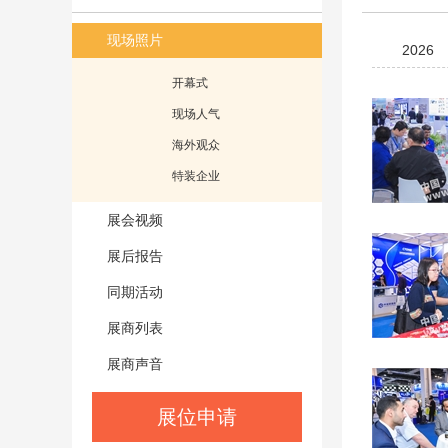
现场照片
2026
开幕式
现场人气
海外观众
特装企业
展会视频
展后报告
同期活动
展商列表
展商声音
展位申请