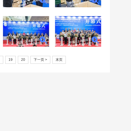
19
20
下一页 >
末页