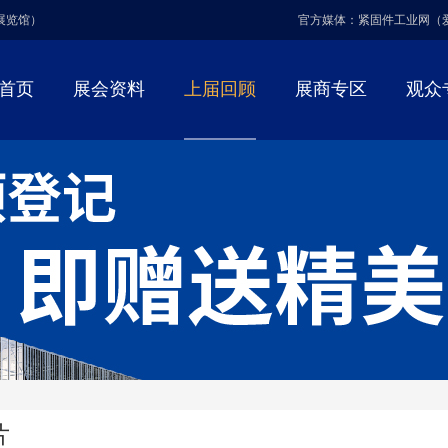
博展览馆）
官方媒体：紧固件工业网（
首页
展会资料
上届回顾
展商专区
观众
片